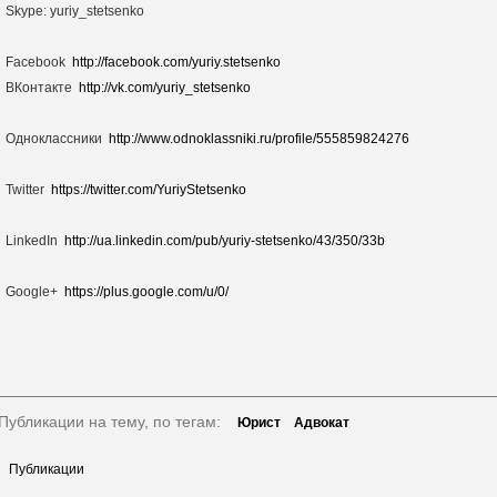
Skype: yuriy_stetsenko
Facebook
http://facebook.com/yuriy.stetsenko
ВКонтакте
http://vk.com/yuriy_stetsenko
Одноклассники
http://www.odnoklassniki.ru/profile/555859824276
Twitter
https://twitter.com/YuriyStetsenko
LinkedIn
http://ua.linkedin.com/pub/yuriy-stetsenko/43/350/33b
Google+
https://plus.google.com/u/0/
Публикации на тему, по тегам:
Юрист
Адвокат
Публикации