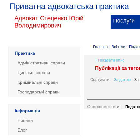
Приватна адвокатська практика
Адвокат Стеценко Юрій
Послуги
Володимирович
Головна
::
Всі теги
::
Подат
Практика
+ Показати опис
Адміністративні справи
Публікації за тег
Цивільні справи
Сортувати:
За датою
За
Кримінальні справи
Господарські справи
Споріднені теги:
Податк
Інформація
Новини
Блог